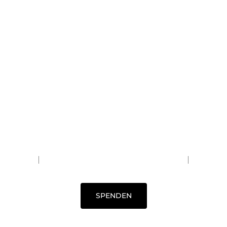
DANKE!
WIR HELFEN MENSCHEN AN DER
KRIEGSFRONT
Die Zeit ist
JETZT!
ANGELS OF SALVATION & NEBO
SPENDEN