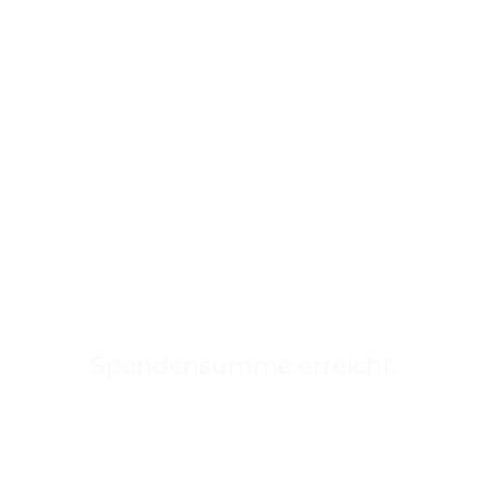
€
110.000
Spendensumme erreicht.
Wir sagen