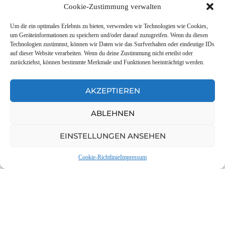
Cookie-Zustimmung verwalten
MIRNOE NEBO KHARKOVA
(FRIEDLICHER HIMMEL ÜBER
Um dir ein optimales Erlebnis zu bieten, verwenden wir Technologien wie Cookies,
CHAR´KIV)
um Geräteinformationen zu speichern und/oder darauf zuzugreifen. Wenn du diesen
Technologien zustimmst, können wir Daten wie das Surfverhalten oder eindeutige IDs
ist eine Organisation aus
Charkiw
,
auf dieser Website verarbeiten. Wenn du deine Zustimmung nicht erteilst oder
die sich vor allem der
zurückziehst, können bestimmte Merkmale und Funktionen beeinträchtigt werden.
Lebensmittelhilfe verschrieben hat.
AKZEPTIEREN
Gegründet wurde sie von
Restaurantbesitzern und
ABLEHNEN
Einwohnern der Stadt, die sich nach
dem russischen Angriff dazu
EINSTELLUNGEN ANSEHEN
entschlossen, in der Stadt zu bleiben
Cookie-Richtlinie
Impressum
und die Ausstattung und
Infrastruktur der Restaurants zu
nutzen, um Menschen in Not mit
Lebensmitteln und warmen
Mahlzeiten zu versorgen.